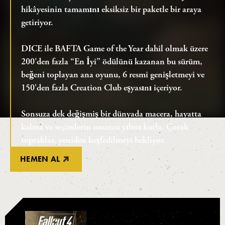
hikâyesinin tamamını eksiksiz bir paketle bir araya
getiriyor.
DICE ile BAFTA Game of the Year dahil olmak üzere
200'den fazla “En İyi” ödülünü kazanan bu sürüm,
beğeni toplayan ana oyunu, 6 resmi genişletmeyi ve
150'den fazla Creation Club eşyasını içeriyor.
Sonsuza dek değişmiş bir dünyada macera, hayatta
kalma ve seçimlerin onuncu yılını kutla. Çorak
topraklar, yeniden keşfedilmeyi bekliyor.
HEMEN AL