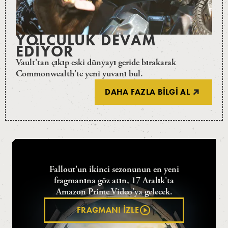
YOLCULUK DEVAM
EDIYOR
Vault'tan çıkıp eski dünyayı geride bırakarak
Commonwealth'te yeni yuvanı bul.
DAHA FAZLA BILGI AL
2. SEZON
Fallout'un ikinci sezonunun en yeni
fragmanına göz atın, 17 Aralık'ta
Amazon Prime Video'ya gelecek.
FRAGMANI İZLE