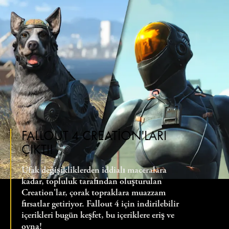
FALLOUT 4 CREATION'LARI
ÇIKTI!
Ufak değişikliklerden iddialı maceralara
kadar, topluluk tarafından oluşturulan
Creation'lar, çorak topraklara muazzam
fırsatlar getiriyor. Fallout 4 için indirilebilir
içerikleri bugün keşfet, bu içeriklere eriş ve
oyna!