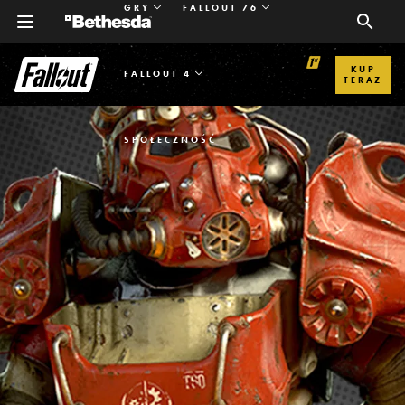
GRY
FALLOUT 76
KUP
FALLOUT 4
TERAZ
SPOŁECZNOŚĆ