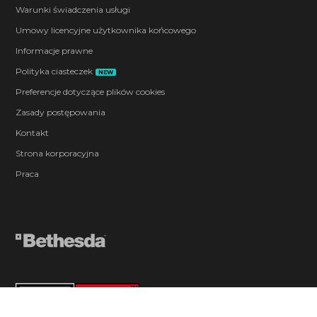
Warunki świadczenia usługi
Umowy licencyjne użytkownika końcowego
Informacje prawne
Polityka ciasteczek
NEW
Preferencje dotyczące plików cookies
Zasady postępowania
Kontakt
Strona korporacyjna
Praca