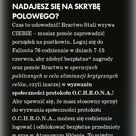
NADAJESZ SIĘ NA SKRYBĘ
POLOWEGO?
Czas to udowodnić! Bractwo Stali wzywa
CIEBIE – musisz pomóc zaprowadzić
DOŁĄCZ DO
porządek na pustkowiu. Loguj się do
Fallouta 76 codziennie w dniach 7-15
PROTOKOŁU
czerwca, aby zdobyć bezpłatne* nagrody
O.C.H.R.O.N.A. W
oraz pomóc Bractwu w
operacjach
publicznych w celu eliminacji krytycznych
FALLOUCIE 76 I
celów
, czyli inaczej w
wyzwaniu
społeczności protokołu O.C.H.R.O.N.A.
!
ZGARNIJ NAGRODY!
Aby upewnić się, że masz stosowny sprzęt
do wyzwania społeczności protokołu
07 czerwca 2026
O.C.H.R.O.N.A., możesz się codziennie
logować i odblokować bezpłatne przedmioty
w grze w Atomowym Sklepie. To między