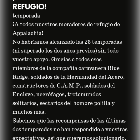
REFUGIO!
temporada
¡A todos nuestros moradores de refugio de
Appalachia!
No habríamos alcanzado las 25 temporadas
(ni superado los dos años previos) sin todo
vuestro apoyo. Gracias a todos esos
NOTAS DE
miembros de la compañía caravanera Blue
Ridge, soldados de la Hermandad del Acero,
LANZAMIENTO DE
constructores de C.A.M.P., soldados del
Enclave, necrófagos, trotamundos
FALLOUT 76: PLAGAS
solitarios, sectarios del hombre polilla y
muchos más.
Sabemos que las recompensas de las últimas
02 de junio de 2026
dos temporadas no han respondido a vuestras
expectativas, así que queremos solucionarlo.