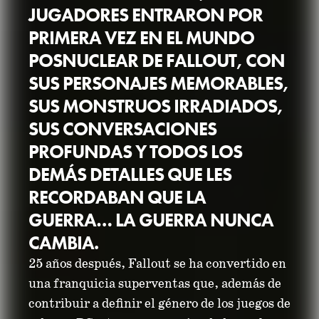
JUGADORES ENTRARON POR
PRIMERA VEZ EN EL MUNDO
POSNUCLEAR DE FALLOUT, CON
SUS PERSONAJES MEMORABLES,
SUS MONSTRUOS IRRADIADOS,
UN MES ENTERO
SUS CONVERSACIONES
PROFUNDAS Y TODOS LOS
PARA FESTEJAR LOS
DEMÁS DETALLES QUE LES
25 AÑOS DE
RECORDABAN QUE LA
GUERRA… LA GUERRA NUNCA
FALLOUT
CAMBIA.
25 años después, Fallout se ha convertido en
03 de octubre de 2022
una franquicia superventas que, además de
contribuir a definir el género de los juegos de