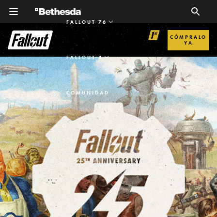
FALLOUT 76
CÓMPRALO
YA
FALLOUT 4
COMUNIDAD