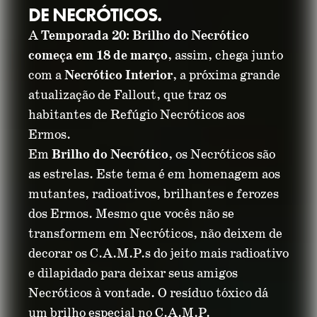
DE NECRÓTICOS.
A
Temporada 20: Brilho do Necrótico
começa em 18 de março
, assim, chega junto
com a
Necrótico Interior
, a próxima grande
atualização de Fallout, que traz os
habitantes de Refúgio Necróticos aos
Ermos.
TEMPORADA 20:
Em
Brilho do Necrótico
, os Necróticos são
as estrelas. Este tema é em homenagem aos
BRILHO DO
mutantes, radioativos, brilhantes e ferozes
dos Ermos. Mesmo que vocês não se
NECRÓTICO
transformem em Necróticos, não deixem de
decorar os C.A.M.P.s do jeito mais radioativo
e dilapidado para deixar seus amigos
04 de março de 2025
Necróticos à vontade. O resíduo tóxico dá
um brilho especial no C.A.M.P.