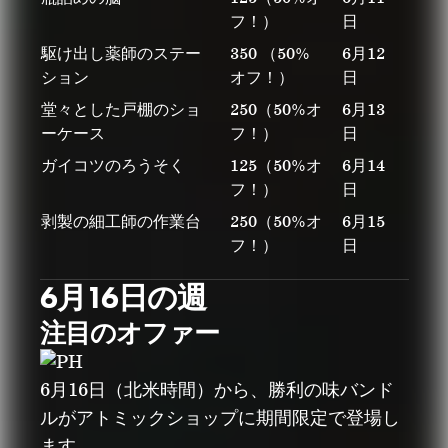
フ！）
日
駆け出し薬師のステー
350 （50%
6月12
ション
オフ！）
日
堂々とした戸棚のショ
250（50%オ
6月13
ーケース
フ！）
日
ガイコツのろうそく
125（50%オ
6月14
フ！）
日
剥製の細工師の作業台
250（50%オ
6月15
フ！）
日
6月16日の週
注目のオファー
6月16日（北米時間）から、勝利の味バンド
ルがアトミックショップに期間限定で登場し
ます。