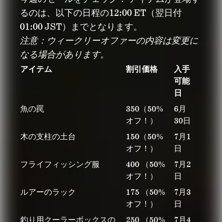
るのは、以下の日程の12:00 ET（翌日付
01:00 JST）までとなります。
注意：ウィークリーオファーの内容は変更に
なる場合があります。
アイテム
割引価格
入手
可能
日
魚の罠
350（50%
6月
オフ！）
30日
木の支柱の土台
150（50%
7月1
オフ！）
日
フライフィッシング服
400 （50%
7月2
オフ！）
日
ルアーのラック
175 （50%
7月3
オフ！）
日
釣り用クーラーボックスの
250 （50%
7月4