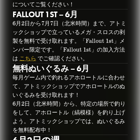
についてご覧ください！
FALLOUT 1ST – 6月
6月2日から7月7日（北米時間）まで、アトミ
ックショップで立っているメガ・スロスの剥
製を無料で受け取れます。「Fallout 1st」メ
ンバー限定です。「Fallout 1st」の加入方法
アトミックショッ
は
こちら
でご確認ください。
無料ぬいぐるみ – 6月
プマンスリーアッ
毎月ゲーム内で釣れるアホロートルに合わせ
プデート：2026年
て、アトミックショップでアホロートルのぬ
いぐるみを受け取れます！
6月
6月2日（北米時間）から、特定の場所で釣り
をして、アホロートル（縞模様）を釣り上げ
2026年6月02日
よう。アトミックショップでは、ぬいぐるみ
を無料配布中！