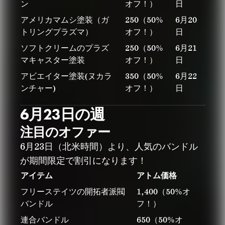
ン
オフ！）
日
アメリカマムシ塗装（ガ
250（50%
6月20
トリングプラズマ）
オフ！）
日
ソフトクリームのプラズ
250（50%
6月21
マキャスター塗装
オフ！）
日
アビエイター塗装(ヌカラ
350（50%
6月22
ンチャー)
オフ！）
日
6月23日の週
注目のオファー
6月23日（北米時間）より、人気のバンドル
が期間限定で割引になります！
アイテム
アトム価格
フリーステイツの開拓者派閥
1,400（50%オ
バンドル
フ！）
連合バンドル
650（50%オ