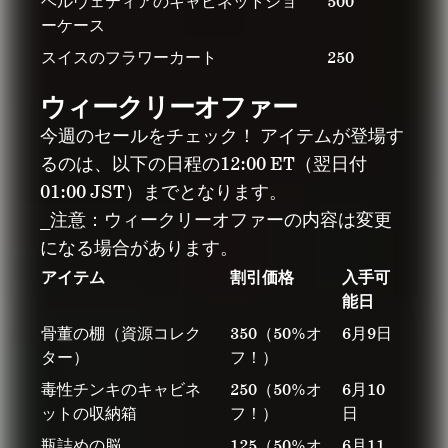
ヘルヴェティアのキャビネットショ
500
ーケース
スイスのフラワーカート
250
ウィークリーオファー
今週のセールをチェック！ アイテムが登場す
るのは、以下の日程の12:00 ET（翌日付
01:00 JST）までとなります。
_注意：ウィークリーオファーの内容は変更
になる場合があります。
アイテム
割引価格
入手可
能日
骨董の棚（資源コレク
350（50%オ
6月9日
ター）
フ！）
毒性チンキのキャビネ
250（50%オ
6月10
ットの収納箱
フ！）
日
瓶詰めの脳
125（50%オ
6月11