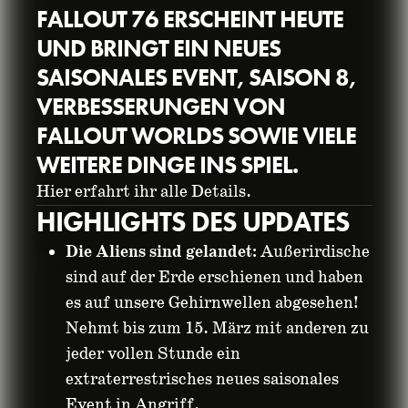
FALLOUT 76 ERSCHEINT HEUTE
UND BRINGT EIN NEUES
SAISONALES EVENT, SAISON 8,
VERBESSERUNGEN VON
FALLOUT WORLDS SOWIE VIELE
WEITERE DINGE INS SPIEL.
Hier erfahrt ihr alle Details.
FALLOUT 76:
HIGHLIGHTS DES UPDATES
PATCHNOTES – 1.
Die Aliens sind gelandet:
Außerirdische
sind auf der Erde erschienen und haben
MÄRZ 2022
es auf unsere Gehirnwellen abgesehen!
Nehmt bis zum 15. März mit anderen zu
01. März 2022
jeder vollen Stunde ein
extraterrestrisches neues saisonales
Event in Angriff.