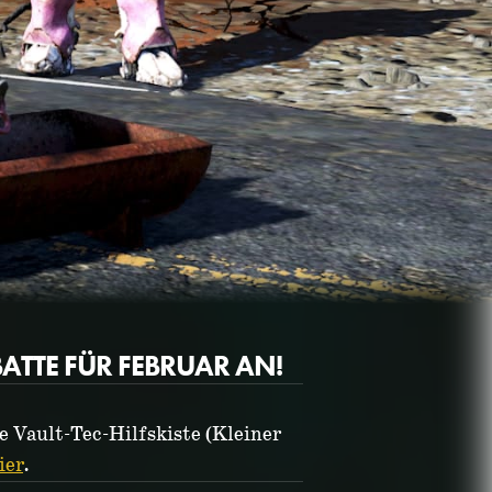
TTE FÜR FEBRUAR AN!
Fallout 76 (PC)
BUY GAME
e Vault-Tec-Hilfskiste (Kleiner
ier
.