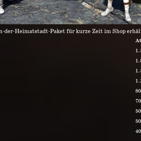
n-der-Heimatstadt-Paket für kurze Zeit im Shop erhäl
A
1.
1.
1.
1.
80
70
50
50
40