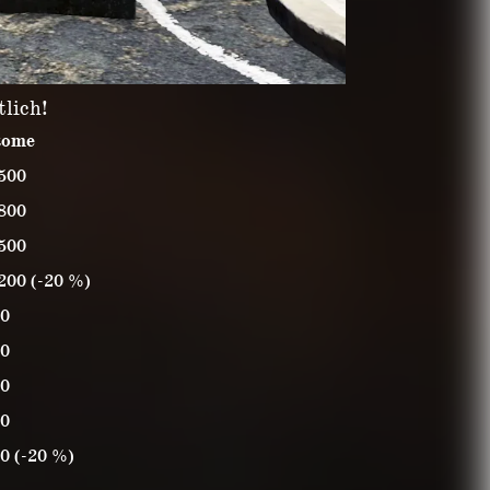
tlich!
tome
500
800
500
200 (-20 %)
0
0
0
0
0 (-20 %)